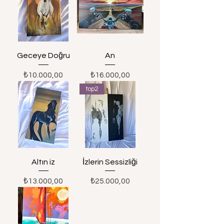
Geceye Doğru
An
Fiyat
Fiyat
₺10.000,00
₺16.000,00
top2
Altın iz
İzlerin Sessizliği
Fiyat
Fiyat
₺13.000,00
₺25.000,00