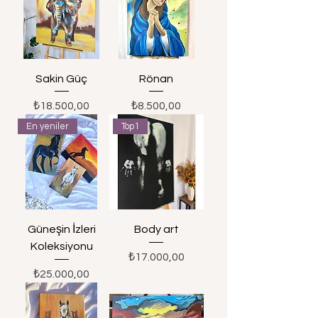
Sakin Güç
Rönan
Fiyat
Fiyat
₺18.500,00
₺8.500,00
En yeniler
Top1
Güneşin İzleri
Body art
Koleksiyonu
Fiyat
₺17.000,00
Fiyat
₺25.000,00