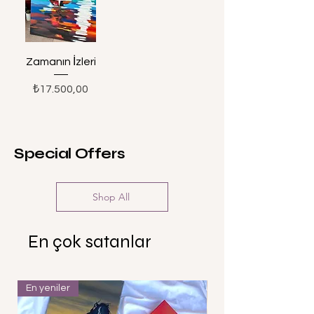
Zamanın İzleri
Fiyat
₺17.500,00
Special Offers
Shop All
En çok satanlar
En yeniler