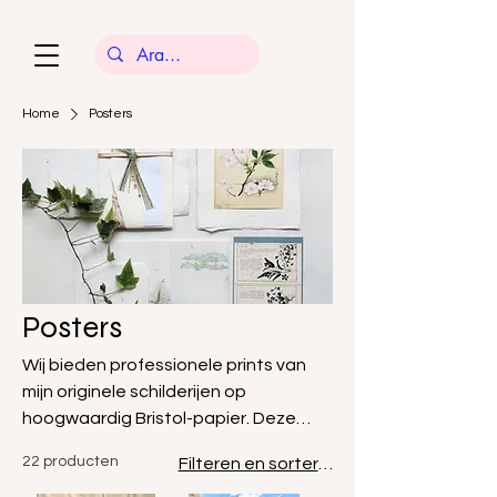
Home
Posters
Posters
Wij bieden professionele prints van
mijn originele schilderijen op
hoogwaardig Bristol-papier. Deze
afdrukken, in het door u gewenste
22 producten
Filteren en sorteren
formaat, zijn zorgvuldig vervaardigd