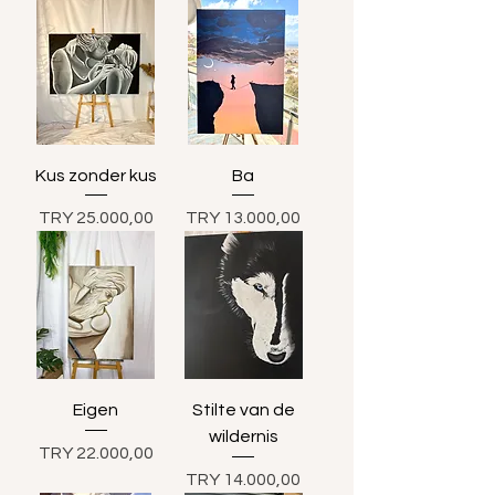
om de textuur en de levendige
kleuren van de originele werken zo
goed mogelijk weer te geven. Een
ideale optie om de eenvoud en
elegantie van kunst in uw
woonruimtes te brengen.
Kus zonder kus
Ba
Prijs
Prijs
TRY 25.000,00
TRY 13.000,00
Eigen
Stilte van de
wildernis
Prijs
TRY 22.000,00
Prijs
TRY 14.000,00