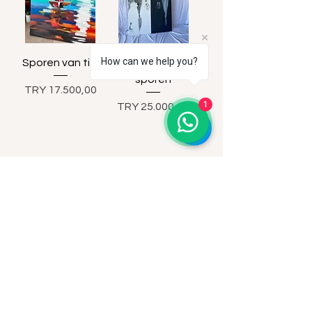
How can we help you?
Sporen van tijd
Stilte van de
sporen
Prijs
TRY 17.500,00
1
Prijs
TRY 25.000,00
Speciale aanbiedingen
Bekijk alles
Meest verkocht
De nieuwste