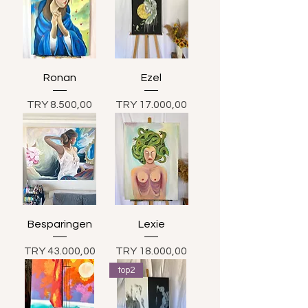
Ronan
Ezel
Prijs
Prijs
TRY 8.500,00
TRY 17.000,00
Besparingen
Lexie
Prijs
Prijs
TRY 43.000,00
TRY 18.000,00
top2