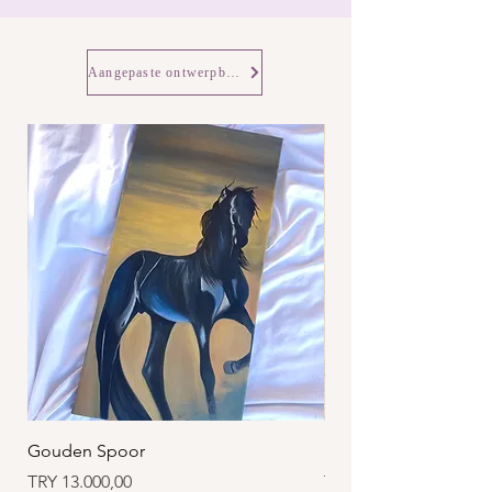
Aangepaste ontwerpbestellingen
Gouden Spoor
Spoor
Prijs
Prijs
TRY 13.000,00
TRY 25.000,00