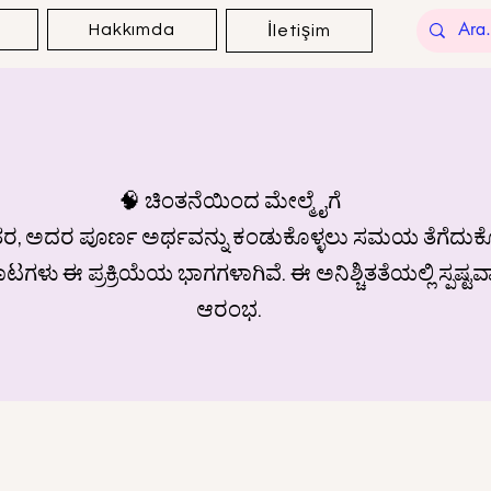
Hakkımda
İletişim
🧠 ಚಿಂತನೆಯಿಂದ ಮೇಲ್ಮೈಗೆ
 ಅದರ ಪೂರ್ಣ ಅರ್ಥವನ್ನು ಕಂಡುಕೊಳ್ಳಲು ಸಮಯ ತೆಗೆದುಕೊಳ್ಳುತ
ಳು ಈ ಪ್ರಕ್ರಿಯೆಯ ಭಾಗಗಳಾಗಿವೆ. ಈ ಅನಿಶ್ಚಿತತೆಯಲ್ಲಿ ಸ್ಪಷ್ಟ
ಆರಂಭ.