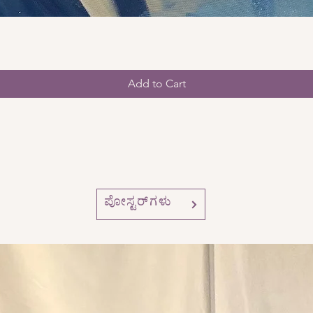
Add to Cart
ಪೋಸ್ಟರ್‌ಗಳು