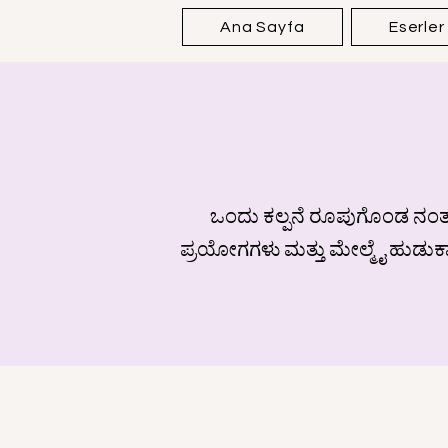
Ana Sayfa
Eserler
ಒಂದು ಕಲ್ಪನೆ ರೂಪುಗೊಂಡ ನಂತರ,
ಪ್ರಯೋಗಗಳು ಮತ್ತು ಮೇಲ್ಮೈ ಹುಡುಕಾಟಗ