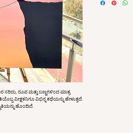
ದೂರ ಸರಿದು, ರೂಪ ಮತ್ತು ಬಣ್ಣಗಳಿಂದ ಮಾತ್ರ
ತಿಯೊಬ್ಬ ವೀಕ್ಷಕನಿಗೂ ವಿಭಿನ್ನ ಕಥೆಯನ್ನು ಹೇಳುತ್ತದೆ.
ತಿಯನ್ನು ಹೊಂದಿದೆ.