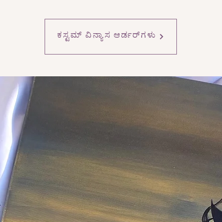
ಕಸ್ಟಮ್ ವಿನ್ಯಾಸ ಆರ್ಡರ್‌ಗಳು