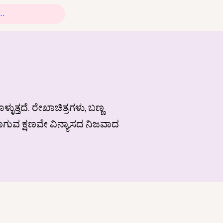
್ತದೆ. ರೇಖಾಚಿತ್ರಗಳು, ಬಣ್ಣ
ವಾಗುವ ಕ್ಷಣವೇ ವಿನ್ಯಾಸದ ನಿಜವಾದ