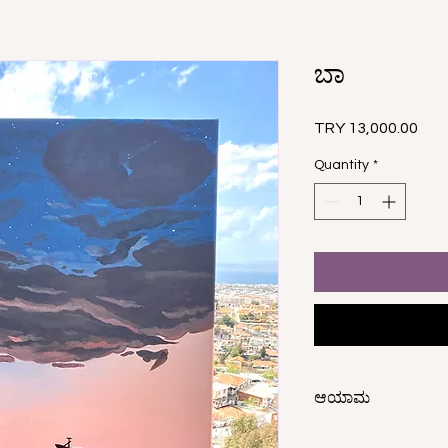
ಬಾ
Pric
TRY 13,000.00
Quantity
*
ಆಯಾಮ
100x70 ಸೆಂ.ಮೀ