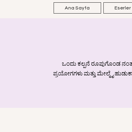
Ana Sayfa
Eserler
ಒಂದು ಕಲ್ಪನೆ ರೂಪುಗೊಂಡ ನಂತರ,
ಪ್ರಯೋಗಗಳು ಮತ್ತು ಮೇಲ್ಮೈ ಹುಡುಕಾಟಗ