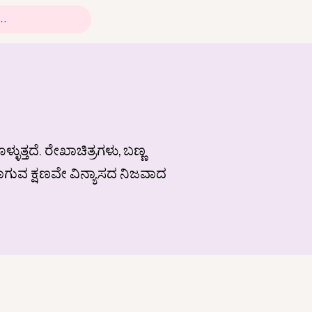
್ತದೆ. ರೇಖಾಚಿತ್ರಗಳು, ಬಣ್ಣ
ವಾಗುವ ಕ್ಷಣವೇ ವಿನ್ಯಾಸದ ನಿಜವಾದ