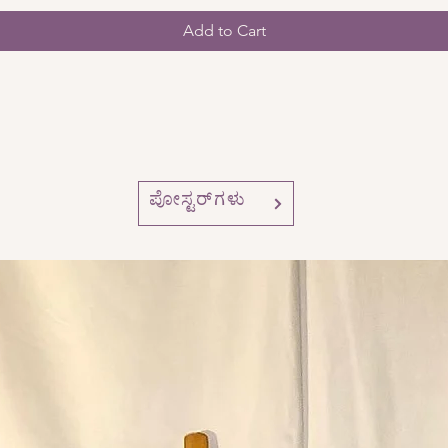
Add to Cart
ಪೋಸ್ಟರ್‌ಗಳು