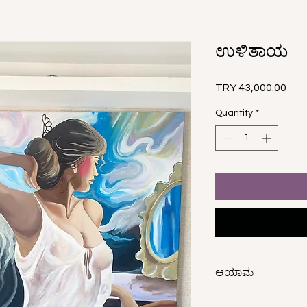
ಉಳಿತಾಯ
Pric
TRY 43,000.00
Quantity
*
ಆಯಾಮ
150x100 ಸೆಂ.ಮೀ