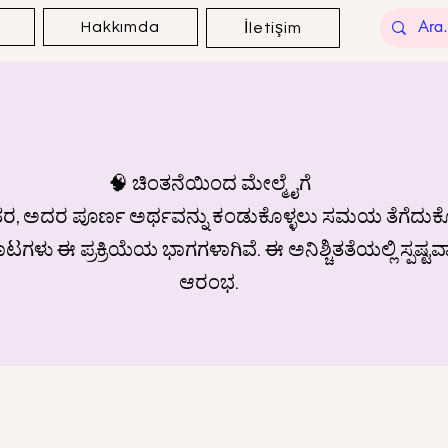
Hakkımda
İletişim
🧠 ಚಿಂತನೆಯಿಂದ ಮೇಲ್ಮೈಗೆ
 ಅದರ ಪೂರ್ಣ ಅರ್ಥವನ್ನು ಕಂಡುಕೊಳ್ಳಲು ಸಮಯ ತೆಗೆದುಕೊಳ್ಳುತ
ಳು ಈ ಪ್ರಕ್ರಿಯೆಯ ಭಾಗಗಳಾಗಿವೆ. ಈ ಅನಿಶ್ಚಿತತೆಯಲ್ಲಿ ಸ್ಪಷ್ಟ
ಆರಂಭ.