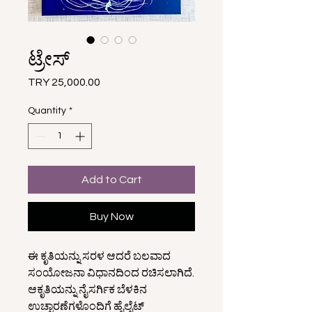
ಟ್ರೇಸ್
Price
TRY 25,000.00
Quantity
*
Add to Cart
Buy Now
ಈ ಕೃತಿಯನ್ನು ಸರಳ ಆದರೆ ಬಲವಾದ
ಸಂಯೋಜನಾ ವಿಧಾನದಿಂದ ರಚಿಸಲಾಗಿದೆ.
ಆಕೃತಿಯನ್ನು ನೈಸರ್ಗಿಕ ಬೆಳಕಿನ
ಉಚ್ಚಾರಣೆಗಳೊಂದಿಗೆ ಹೈಲೈಟ್