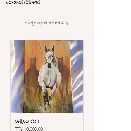
ನಿರ್ಧರಿಸುವ ಪದವಾಗಿದೆ.
ಅಸ್ತಿತ್ವದಲ್ಲಿರುವ ಕೆಲಸಗಳು
ರಾತ್ರಿಯ ಕಡೆಗೆ
ಸ್ಪಷ್ಟ
Price
Price
TRY 10,000.00
TRY 7,500.00