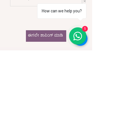
How can we help you?
1
ಈಗಲೇ ಶಾಪಿಂಗ್ ಮಾಡಿ
🖼️ ಯೋಜನೆಗಳು ಮತ್ತು ಮಾರಾಟ
ಇತ್ತೀಚಿನ ವರ್ಷಗಳಲ್ಲಿ, ನಾನು ವಿವಿಧ ವಿಷಯಗಳ ಮೇಲೆ
ನೂರಾರು ವೈಯಕ್ತಿಕಗೊಳಿಸಿದ ಭಾವಚಿತ್ರಗಳು, ವಿವರಣೆಗಳು
ಮತ್ತು ಅಮೂರ್ತ ಕೃತಿಗಳನ್ನು ನಿರ್ಮಿಸಿದ್ದೇನೆ. ಈ ಕೃತಿಗಳಲ್ಲಿ
ಹೆಚ್ಚಿನವು ಟರ್ಕಿ ಮತ್ತು ವಿದೇಶಗಳಲ್ಲಿ ವಿವಿಧ ಸಂಗ್ರಹಗಳಲ್ಲಿ
ಸ್ಥಾನ ಪಡೆದಿವೆ. ಅದೇ ಸಮಯದಲ್ಲಿ, ನಾನು ನನ್ನ ಮೂಲ
ಕೃತಿಗಳನ್ನು ವೆಬ್‌ನಲ್ಲಿ ಮಾರಾಟ ಮಾಡುವುದನ್ನು
ಮುಂದುವರಿಸುತ್ತೇನೆ.