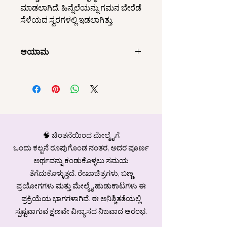
ಮಾಡಲಾಗಿದೆ; ಹಿನ್ನೆಲೆಯನ್ನು ಗಮನ ಬೇರೆಡೆ
ಸೆಳೆಯದ ಸ್ವರಗಳಲ್ಲಿ ಇಡಲಾಗಿತ್ತು.
ಆಯಾಮ
150x100 ಸೆಂ.ಮೀ
🧠 ಚಿಂತನೆಯಿಂದ ಮೇಲ್ಮೈಗೆ
ಒಂದು ಕಲ್ಪನೆ ರೂಪುಗೊಂಡ ನಂತರ, ಅದರ ಪೂರ್ಣ
ಅರ್ಥವನ್ನು ಕಂಡುಕೊಳ್ಳಲು ಸಮಯ
ತೆಗೆದುಕೊಳ್ಳುತ್ತದೆ. ರೇಖಾಚಿತ್ರಗಳು, ಬಣ್ಣ
ಪ್ರಯೋಗಗಳು ಮತ್ತು ಮೇಲ್ಮೈ ಹುಡುಕಾಟಗಳು ಈ
ಪ್ರಕ್ರಿಯೆಯ ಭಾಗಗಳಾಗಿವೆ. ಈ ಅನಿಶ್ಚಿತತೆಯಲ್ಲಿ
ಸ್ಪಷ್ಟವಾಗುವ ಕ್ಷಣವೇ ವಿನ್ಯಾಸದ ನಿಜವಾದ ಆರಂಭ.