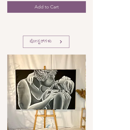
Add to Cart
ಪೋಸ್ಟರ್‌ಗಳು