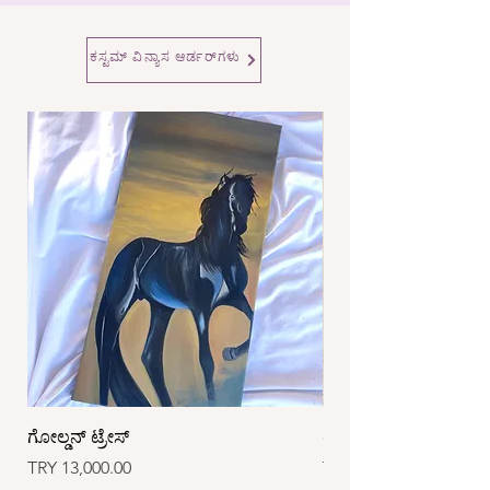
ಕಸ್ಟಮ್ ವಿನ್ಯಾಸ ಆರ್ಡರ್‌ಗಳು
ಗೋಲ್ಡನ್ ಟ್ರೇಸ್
ಟ್ರೇಸ್
Price
Price
TRY 13,000.00
TRY 25,000.00