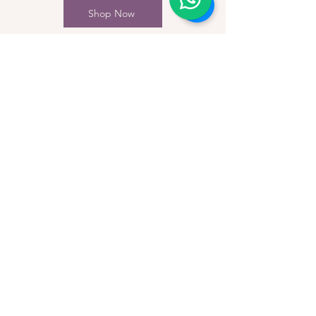
Shop Now
🖼️ Projeler ve Satışlar
Son yıllarda çeşitli temalarda yüzlerce kişiye
özel portre, illüstrasyon ve soyut çalışma
ürettim. Bu eserlerin büyük kısmı, hem Türkiye
içinde hem de yurt dışında farklı koleksiyonlarda
yer buldu. Aynı zamanda özgün işlerimin satışını
da web üzerinden sürdürüyorum.