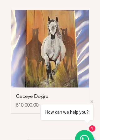
Geceye Doğru
Duru
Fiyat
Fiyat
₺10.000,00
₺7.500,00
How can we help you?
1