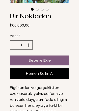
Bir Noktadan
Fiyat
₺60.000,00
Adet
*
Sepete Ekle
Hemen Satın Al
Figürlerden ve gerçeklikten
uzaklaşarak, yalnızca form ve
renklerle duyguları ifade ettiğim
bu eser, her izleyiciye farklı bir