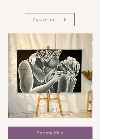
Posterler
Öpücüksüz
Bau
Öpücük
Sepete Ekle