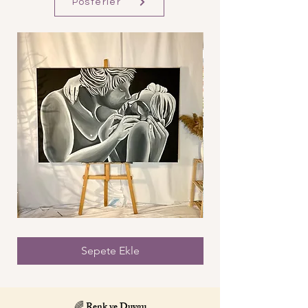
Posterler
Öpücüksüz
Bau
Öpücük
Sepete Ekle
🌈 Renk ve Duygu