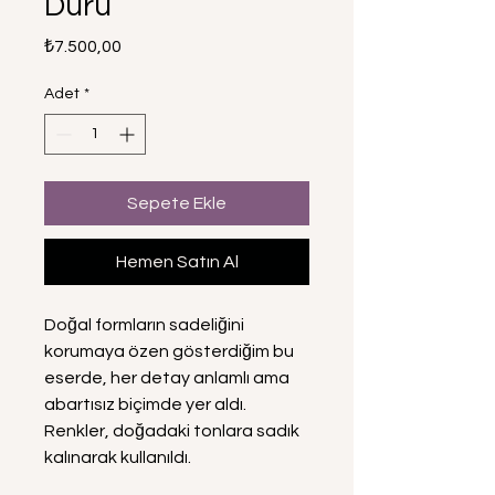
Duru
Fiyat
₺7.500,00
Adet
*
Sepete Ekle
Hemen Satın Al
Doğal formların sadeliğini
korumaya özen gösterdiğim bu
eserde, her detay anlamlı ama
abartısız biçimde yer aldı.
Renkler, doğadaki tonlara sadık
kalınarak kullanıldı.