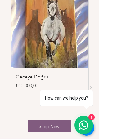
Geceye Doğru
Duru
Fiyat
Fiyat
₺10.000,00
₺7.500,00
How can we help you?
1
Shop Now