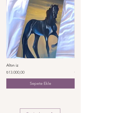
Altın iz
İz
Fiyat
Fiyat
₺13.000,00
₺25.000,00
Sepete Ekle