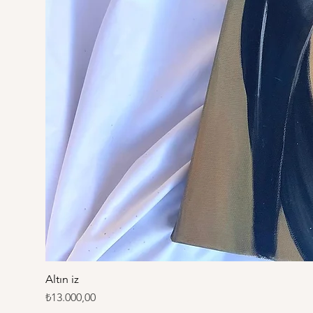
Altın iz
Fiyat
₺13.000,00