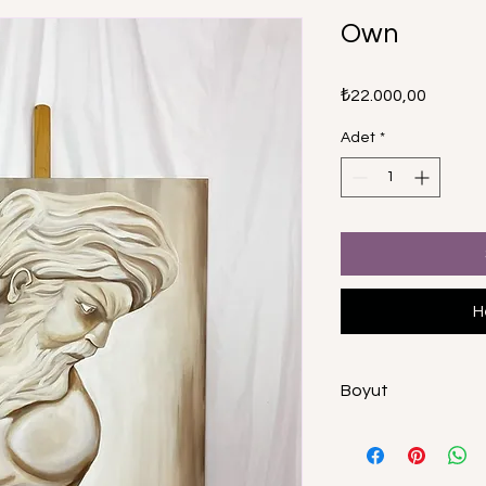
Own
Fiyat
₺22.000,00
Adet
*
H
Boyut
100x70cm