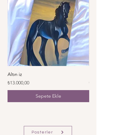
Altın iz
İz
Fiyat
Fiyat
₺13.000,00
₺25.000,00
Sepete Ekle
Posterler