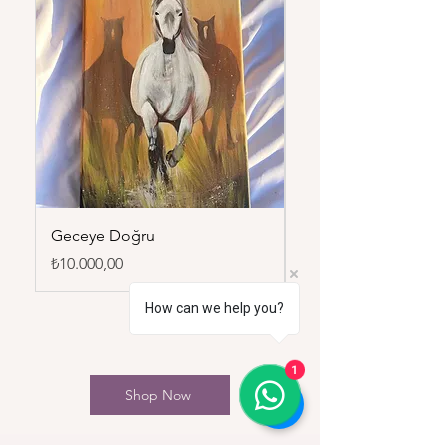
Geceye Doğru
Duru
Fiyat
Fiyat
₺10.000,00
₺7.500,00
How can we help you?
1
Shop Now