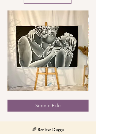
Öpücüksüz
Bau
Öpücük
Sepete Ekle
🌈 Renk ve Duygu